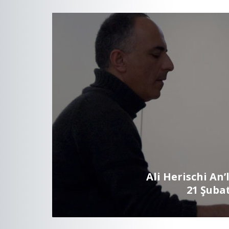
Ali Herischi An’
21 Şubat