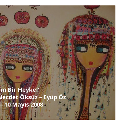
im Bir Heykel’
Necdet Öksüz – Eyüp Öz
– 10 Mayıs 2008