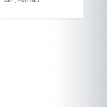
Galeri İç Mekan Krokisi