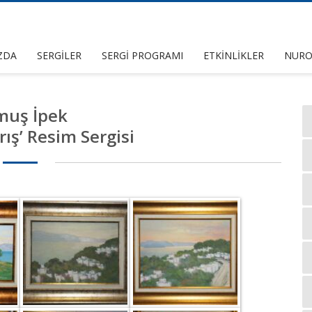
ZDA
SERGİLER
SERGİ PROGRAMI
ETKİNLİKLER
NURO
muş İpek
rış’ Resim Sergisi