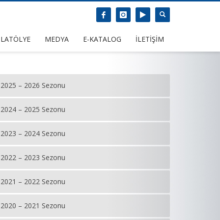
LATÖLYE
MEDYA
E-KATALOG
İLETİŞİM
2025 – 2026 Sezonu
2024 – 2025 Sezonu
2023 – 2024 Sezonu
2022 – 2023 Sezonu
2021 – 2022 Sezonu
2020 – 2021 Sezonu