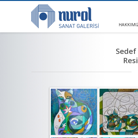
HAKKIMI
Sedef
Resi