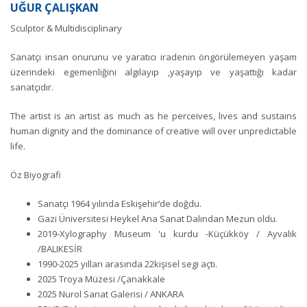
UĞUR ÇALIŞKAN
Sculptor & Multidisciplinary
Sanatçı insan onurunu ve yaratıcı iradenin öngörülemeyen yaşam
üzerindeki egemenliğini algılayıp ,yaşayıp ve yaşattığı kadar
sanatçıdır.
The artist is an artist as much as he perceives, lives and sustains
human dignity and the dominance of creative will over unpredictable
life.
Öz Biyografi
Sanatçı 1964 yılında Eskişehir’de doğdu.
Gazi Üniversitesi Heykel Ana Sanat Dalından Mezun oldu.
2019-Xylography Museum 'u kurdu -Küçükköy / Ayvalık
/BALIKESİR
1990-2025 yılları arasında 22kişisel segi açtı.
2025 Troya Müzesi /Çanakkale
2025 Nurol Sanat Galerisi / ANKARA