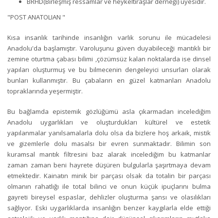
BRHD(Birleşmiş ressamlar ve heykeltıraşlar derneği) üyesidir.
"POST ANATOLIAN "
Kısa insanlık tarihinde insanlığın varlık sorunu ile mücadelesi
Anadolu'da başlamıştır. Varoluşunu güven duyabileceği mantıklı bir
zemine oturtma çabası bilimi ,çözümsüz kalan noktalarda ise dinsel
yapıları oluşturmuş ve bu bilmecenin dengeleyici unsurları olarak
bunları kullanmıştır. Bu çabaların en güzel katmanları Anadolu
topraklarında yeşermiştir.
Bu bağlamda epistemik gözlüğümü asla çıkarmadan incelediğim
Anadolu uygarlıkları ve oluşturdukları kültürel ve estetik
yapılanmalar yanılsamalarla dolu olsa da bizlere hoş arkaik, mistik
ve gizemlerle dolu masalsı bir evren sunmaktadır. Bilimin son
kuramsal mantık filtresini baz alarak incelediğim bu katmanlar
zaman zaman beni hayrete düşüren bulgularla şaşırtmaya devam
etmektedir. Kainatın minik bir parçası olsak da totalin bir parçası
olmanın rahatlığı ile total bilinci ve onun küçük ipuçlarını bulma
gayreti bireysel espaslar, dehlizler oluşturma şansı ve olasılıkları
sağlıyor. Eski uygarlıklarda insanlığın benzer kaygılarla elde ettiği